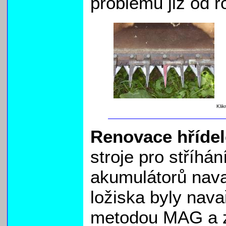
problémů již od r
Klik
Renovace hřídel
stroje pro stříhá
akumulátorů nava
ložiska byly nav
metodou MAG a z