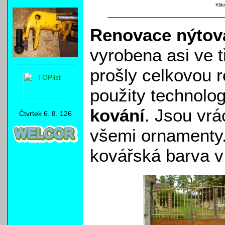
Klik
Renovace nýtov
vyrobena asi ve t
prošly celkovou r
použity technolog
kování
. Jsou vr
Čtvrtek 6. 8. 126
všemi ornamenty.
kovářská barva v 