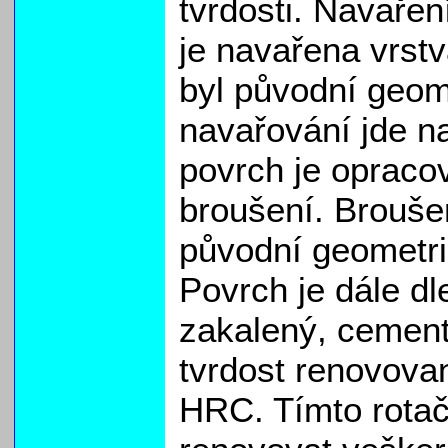
tvrdosti. Navaře
je navařena vrst
byl původní geom
navařování jde n
povrch je opraco
broušení. Brouše
původní geometr
Povrch je dále d
zakalený, cement
tvrdost renovova
HRC. Tímto rota