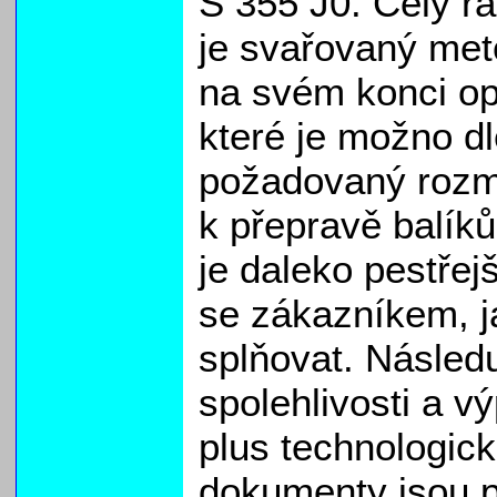
S 355 J0. Celý r
je svařovaný me
na svém konci op
které je možno d
požadovaný rozmě
k přepravě balíků
je daleko pestřej
se zákazníkem, 
splňovat. Následu
spolehlivosti a v
plus technologic
dokumenty jsou p