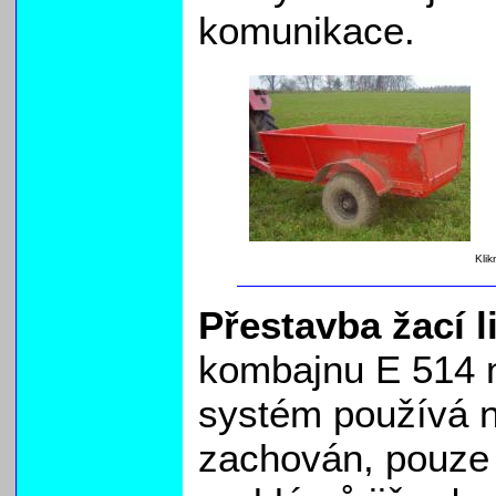
komunikace.
Klik
Přestavba žací l
kombajnu E 514 n
systém používá n
zachován, pouze 