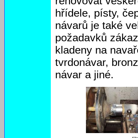
renovovat veškeré
hřídele, písty, če
návarů je také ve
požadavků zákaz
kladeny na navař
tvrdonávar, bron
návar a jiné.
Klik