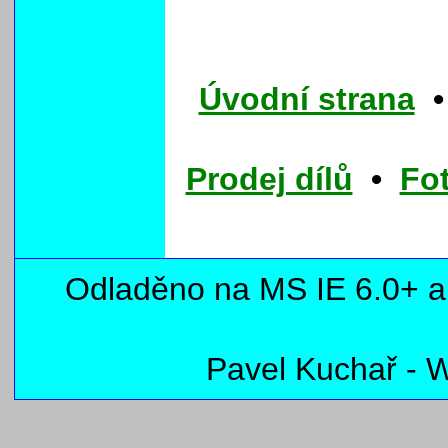
Úvodní strana
Prodej dílů
•
Fot
Odladěno na MS IE 6.0+ a F
Pavel Kuchař -