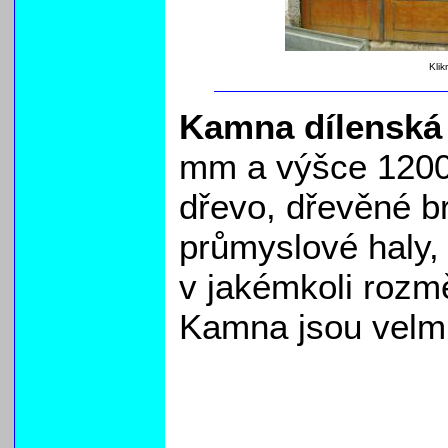
Klik
Kamna dílenská
mm a výšce 1200
dřevo, dřevěné br
průmyslové haly, 
v jakémkoli rozmě
Kamna jsou velm