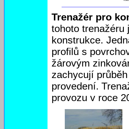
Trenažér pro ko
tohoto trenažéru 
konstrukce. Jedn
profilů s povrcho
žárovým zinkován
zachycují průběh
provedení. Trena
provozu v roce 2