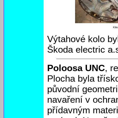
Klik
Výtahové kolo by
Škoda electric a.
Poloosa UNC
, r
Plocha byla třís
původní geometri
navaření v ochr
přídavným materi